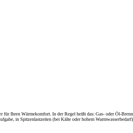
Heizungsanfrage-Assistent
Förderung Heizung
Partner
Heizsysteme
Badanfrage-Assistent
Kältetechnik
für Ihren Wärmekomfort. In der Regel heißt das: Gas- oder Öl-Brennw
gabe, in Spitzenlastzeiten (bei Kälte oder hohem Warmwasserbedarf)