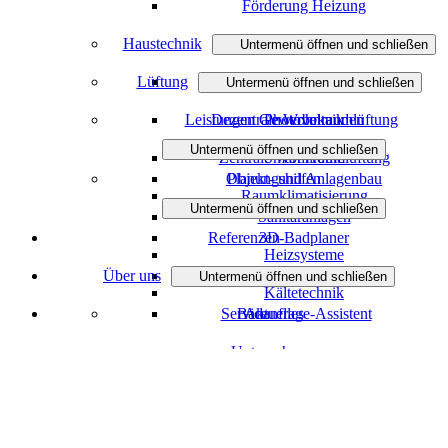
Förderung Heizung
Haustechnik
Untermenü öffnen und schließen
Lüftung
Wasser / Trinkwasser
Untermenü öffnen und schließen
Leistungen Gewerbekunden
Dezentrale Wohnraumlüftung
Photovoltaik
Untermenü öffnen und schließen
Zentrale Wohnraumlüftung
Smart Home
Objekt- und Anlagenbau
Planungshilfen
Raumklimatisierung
Untermenü öffnen und schließen
Sanitäranlagen
Referenzen
3D-Badplaner
Heizsysteme
Über uns
Heizungsanfrage-Assistent
Untermenü öffnen und schließen
Kältetechnik
Service
Badanfrage-Assistent
Aktuelles
Unternehmen
Team
Jobs