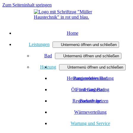
Zum Seiteninhalt springen
Home
Leistungen
Untermenü öffnen und schließen
Bad
Untermenü öffnen und schließen
Heizung
Badmodernisierung
Untermenü öffnen und schließen
Heizungsmodernisierung
Barrierefreies Bad
Öl- und Gasheizung
Förderung Bad
Regenerativ heizen
Badanfrage
Wärmeverteilung
Wartung und Service