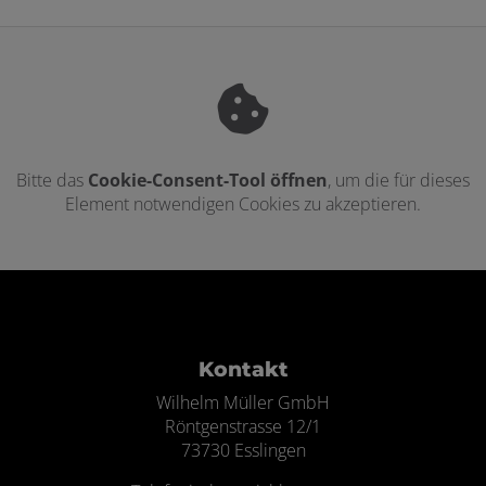
Bitte das
Cookie-Consent-Tool öffnen
, um die für dieses
Element notwendigen Cookies zu akzeptieren.
Footer - Kontaktdaten und Öffnungszei
Kontakt
Wilhelm Müller GmbH
Röntgenstrasse 12/1
73730 Esslingen